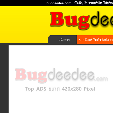
bugdeedee.com | บั๊คดีๆ เว็บรวบบริษัท ให้บร
หน้าแรก
รายชื่อบริษัทกำจัดปลวก