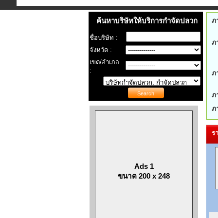
ค้นหาบริษัทให้บริการกำจัดปลวก
ภ
ชื่อบริษัท :
ภ
จังหวัด :
เขต/อำเภอ
:
ภ
ภ
ภ
รา
Ads 1
ขนาด 200 x 248