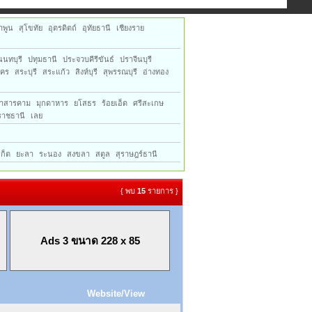
ำพูน
สุโขทัย
อุตรดิตถ์
อุทัยธานี
เชียงราย
นนทบุรี
ปทุมธานี
ประจวบคีรีขันธ์
ปราจีนบุรี
าคร
สระบุรี
สระแก้ว
สิงห์บุรี
สุพรรณบุรี
อ่างทอง
าสารคาม
มุกดาหาร
ยโสธร
ร้อยเอ็ด
ศรีสะเกษ
ราชธานี
เลย
เก็ต
ยะลา
ระนอง
สงขลา
สตูล
สุราษฎร์ธานี
{ พบ
15
รายการ }
Ads 3 ขนาด 228 x 85
Website/View