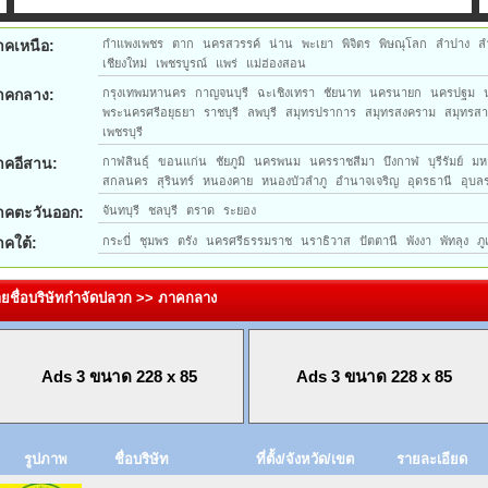
าคเหนือ:
กำแพงเพชร
ตาก
นครสวรรค์
น่าน
พะเยา
พิจิตร
พิษณุโลก
ลำปาง
ล
เชียงใหม่
เพชรบูรณ์
แพร่
แม่ฮ่องสอน
าคกลาง:
กรุงเทพมหานคร
กาญจนบุรี
ฉะเชิงเทรา
ชัยนาท
นครนายก
นครปฐม
พระนครศรีอยุธยา
ราชบุรี
ลพบุรี
สมุทรปราการ
สมุทรสงคราม
สมุทรส
เพชรบุรี
าคอีสาน:
กาฬสินธุ์
ขอนแก่น
ชัยภูมิ
นครพนม
นครราชสีมา
บึงกาฬ
บุรีรัมย์
มห
สกลนคร
สุรินทร์
หนองคาย
หนองบัวลำภู
อำนาจเจริญ
อุดรธานี
อุบล
าคตะวันออก:
จันทบุรี
ชลบุรี
ตราด
ระยอง
าคใต้:
กระบี่
ชุมพร
ตรัง
นครศรีธรรมราช
นราธิวาส
ปัตตานี
พังงา
พัทลุง
ภู
ยชื่อบริษัทกำจัดปลวก >> ภาคกลาง
Ads 3 ขนาด 228 x 85
Ads 3 ขนาด 228 x 85
รูปภาพ
ชื่อบริษัท
ที่ตั้ง/จังหวัด/เขต
รายละเอียด