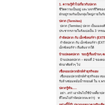
1. ความรู้ทั่วไปเกี่ยวกับปลวก
ชีวิตความเป็นอยู่ และวงจรชีวิตขอ
มักอยู่รวมกันเป็นกลุ่มใหญ่ภายในรั
ปลวก (Termites)
ปลวก (Termites) ปลวก เป็นแมลงสัง
ประชากรภายในรังแบ่งเป็น 3 วรรณ
กำจัดปลวก กับ เอ็กซ์เทอร์ร่า (EX
กำจัดปลวก กับ เอ็กซ์เทอร์ร่า (EXTE
เอ็กซ์เทอร์ร่า เริ่มต้นจากใต้
บ้านปลอดปลวก  รอบรู้เรื่องบ้านๆ ต
บ้านปลอดปลวก – ตอนที่ 2 ของคอลัมน์ 
พักอาศัยทั่วๆ ไป
เชื่อจอมปลวกยักษ์ทำธุรกิจเฮง
เชื่อจอมปลวกยักษ์ทำธุรกิจเฮง สอ
รับจ้างซ่อมหม้อน้ำรถยนต์ ใน จ.พ
ปลวกรู้ทัน.....
อย่า..งก!! เอาเงินไปใช้บ้างเดี๋ยวป
ที่ไหนไปกำจัดปลวกละหว่า) ท
อย่างนี้ก็มี! ปลวกบุกธนาคารอินเดี