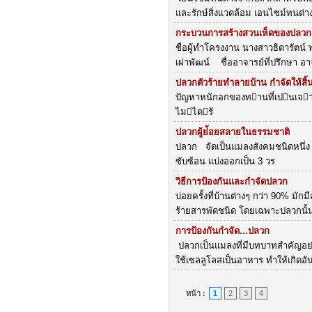
และรักษ์สิ่งแวดล้อม เอนไซม์ทนด่
กระบวนการสร้างสวนเห็ดของปลวก
ชื่อผู้ทำโครงงาน นางสาวธิดารัตน
เผ่าพัฒน์ ชื่ออาจารย์ที่ปรึกษา อ
ปลวกตัวร้ายทำลายบ้าน กำจัดให้สิ
ปัญหาหนักอกของทานที่เปนเจาของ
ไมไดรั
ปลวกผู้ย่้อยสลายในธรรมชาติ
ปลวก จัดเป็นแมลงสังคมชนิดหนึ่ง จั
ซับซ้อน แบ่งออกเป็น 3 วร
วิธีการป้องกันและกำจัดปลวก
บ่อยครั้งที่บ้านต่างๆ กว่า 90% ม
ร้ายสารพัดชนิด โดยเฉพาะปลวกนั้น
การป้องกันกำจัด...ปลวก
ปลวกเป็นแมลงที่มีบทบาทสำคัญอย่างย
ใช้เซลลูโลสเป็นอาหาร ทำให้เกิดอ
หน้า :
1
2
3
4