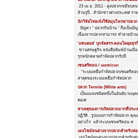
23 เม.ย. 2011 - ฝูงปลวกเขมือบธ
ล้านรูปี.. สำนักข่าวต่างประเทศ ราย
นักวิจัยไทยเจ๋งใช้สมุนไพรฆ่าปลวก 
ปัญหา “ ปลวกกินบ้าน “ ถือเป็นปัญ
เนื่องจากปลวกสามารถ ทำลายบ้าน
'แซนฮอส' บุกจัดสรร-คอนโดลุยธุร
ข่าวเศรษฐกิจ หนังสือพิมพ์บ้านเมื
รุกหนักตลาดกำจัดปลวกรับปี
เซนตริคอน / sentricon
“ระบบเหยื่อกำจัดปลวกเซนตริคอน 
ล่าสุดของระบบเหยื่อกำจัดปลวก
ปลวก Termite (White ants)
เป็นแมลงชนิดหนึ่งในอันดับ Isoptera 
ต่อเศ
สาเหตุของการเกิดปลวกมากที่ประ
ปฏิวัติ...รูปแบบการกำจัดปลวก คุณเค
อย่างไร แล้วระบบเซนทริคอน ห
เอนไซม์ทนด่างจากปลวกสำหรับฟอก
เอนไซม์ทนด่างจากปลวกสำหรับฟอก