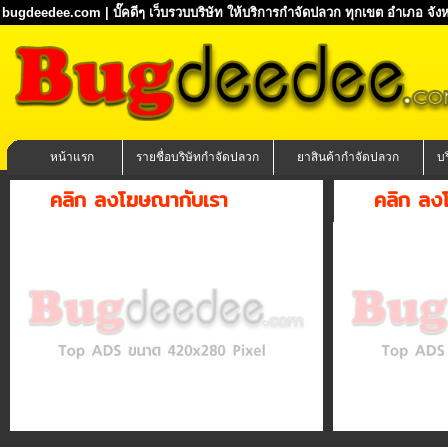
bugdeedee.com | บั๊คดีๆ เว็บรวบบริษัท ให้บริการกำจัดปลวก ทุกเขต อำเภอ จังห
หน้าแรก
รายชื่อบริษัทกำจัดปลวก
ยาสินค้ากำจัดปลวก
บ
คลิก ลงโฆษณากับเรา
คลิก ลง