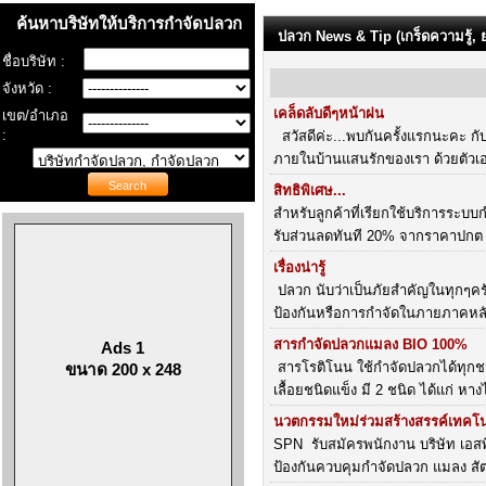
ค้นหาบริษัทให้บริการกำจัดปลวก
ปลวก News & Tip (เกร็ดความรู้, ยา
ชื่อบริษัท :
จังหวัด :
เคล็ดลับดีๆหน้าฝน
เขต/อำเภอ
:
สวัสดีค่ะ...พบกันครั้งแรกนะคะ 
ภายในบ้านแสนรักของเรา ด้วยตัวเอ
สิทธิพิเศษ...
สำหรับลูกค้าที่เรียกใช้บริการระบ
รับส่วนลดทันที 20% จากราคาปกต
เรื่องน่ารู้
ปลวก นับว่าเป็นภัยสำคัญในทุกๆครัว
ป้องกันหรือการกำจัดในภายภาคหลัง 
สารกำจัดปลวกแมลง BIO 100%
Ads 1
สารโรติโนน ใช้กำจัดปลวกได้ทุกชน
ขนาด 200 x 248
เลื้อยชนิดแข็ง มี 2 ชนิด ได้แก่ หาง
นวตกรรมใหม่ร่วมสร้างสรรค์เทคโน
SPN รับสมัครพนักงาน บริษัท เอสพีเ
ป้องกันควบคุมกำจัดปลวก แมลง สั