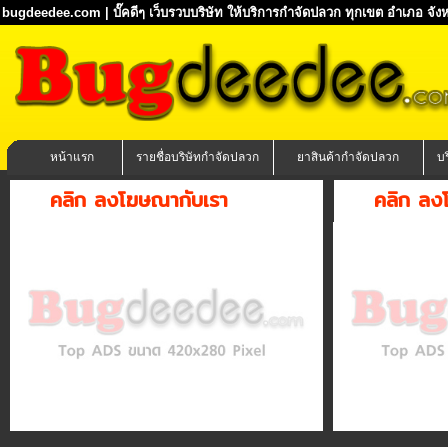
bugdeedee.com | บั๊คดีๆ เว็บรวบบริษัท ให้บริการกำจัดปลวก ทุกเขต อำเภอ จังห
หน้าแรก
รายชื่อบริษัทกำจัดปลวก
ยาสินค้ากำจัดปลวก
บ
คลิก ลงโฆษณากับเรา
คลิก ลง