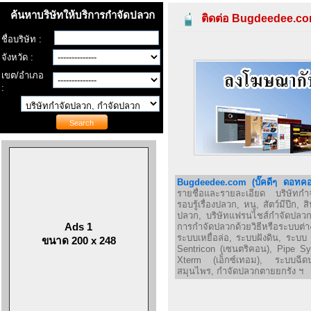
ค้นหาบริษัทให้บริการกำจัดปลวก
ติดต่อ Bugdeedee.c
ชื่อบริษัท :
จังหวัด :
เขต/อำเภอ
:
Bugdeedee.com (บั๊คดีๆ ดอทค
รายชื่อและรายละเอียด บริษัทกำ
รอบรู้เรื่องปลวก, หนู, สัตว์มีปีก,
ปลวก, บริษัทแฟรนไชส์กำจัดปลวก
Ads 1
การกำจัดปลวกด้วยวิธีหรือระบบต่
ระบบเหยื่อล่อ, ระบบฝังดิน, ระบบ E
ขนาด 200 x 248
Sentricon (เซนตริคอน), Pipe Sy
Xterm (เอ็กซ์เทอม), ระบบฉีด
สมุนไพร, กำจัดปลวกตายยกรัง ฯ