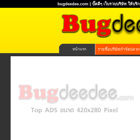
bugdeedee.com | บั๊คดีๆ เว็บรวบบริษัท ให้บร
หน้าแรก
รายชื่อบริษัทกำจัดปลวก