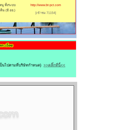
นู ทั้งระบบ
http://www.bt-pct.com
็น (มี อย.)
[เข้าชม 71154]
ขเป็นไปตามที่บริษัทกำหนด)
>>คลิ๊กที่นี้<<