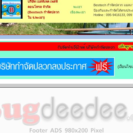
บริษัท เบสท์เทค เพสท์
Besttech กำจัดปลวก แมลง ห
คอนโทรล จำกัด
พะเยา
ป้องกันและกำจัดได้ตรงประเด
(Besttech กำจัดปลวก
เมืองพะเยา
Hotline : 095-9416133, 099
ใน จ.พะเยา)
(เงื่อนไ