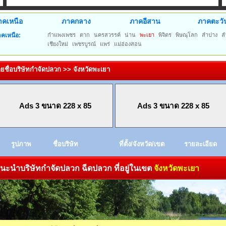
าคเหนือ
ภาคกลาง
ภาคอีสาน
ภาคตะวั
คเหนือ:
กำแพงเพชร
ตาก
นครสวรรค์
น่าน
พะเยา
พิจิตร
พิษณุโลก
ลำปาง
ล
เชียงใหม่
เพชรบูรณ์
แพร่
แม่ฮ่องสอน
ยชื่อบริษัทกำจัดปลวก >> จังหวัดพะเยา
Ads 3 ขนาด 228 x 85
Ads 3 ขนาด 228 x 85
รูปภาพ
ชื่อบริษัท
ที่ตั้ง/จังหวัด/เขต
รายละเอียด
ะนำบริษัทกำจัดปลวก ฉีดปลวก ที่อยู่ในเขต
จังหวัดพะเยา