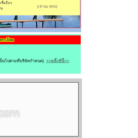
ื้ออื่นๆ
[เข้าชม 4843]
ิษ
ขเป็นไปตามที่บริษัทกำหนด)
>>คลิ๊กที่นี้<<