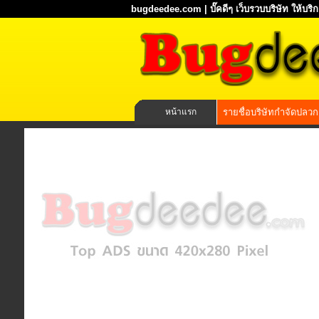
bugdeedee.com | บั๊คดีๆ เว็บรวบบริษัท ให้บร
หน้าแรก
รายชื่อบริษัทกำจัดปลวก