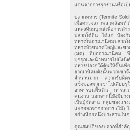
แดนจากการรุกรานหรือเป
ปลวกทหาร (Termite Soldie
เพื่อตรวจสภาพแวดล้อมทั่ว
แหล่งที่สมบูรณ์เพื่อก
ปลวกใต้ดิน ได้แก่ ป้อง
ทหารในอาณานิคมปลวกใต้
ทหารหัวขนาดใหญ่และขากร
(มด) ที่บุกอาณานิคม ฟี
บุกรุกและนำทหารไปยังรั
ทหารปลวกใต้ดินให้ขึ้นเ
อาณานิคมดังนั้นพวกเขาจึ
จำนวนมาก ความรับผิดชอ
แข็งของพวกเขาไปเสียบรูใ
อาหารบนพื้นดิน การละเมิ
คนงาน นอกจากนี้ยังมีบางบท
เป็นผู้จัดงาน กลุ่มของ
แยกออกจากอาหาร (ไม้) โดย
อย่างน้อยหนึ่งประสานในกล
คุณสมบัติของปลวกที่สำค