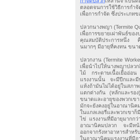
กำจัดปลวก
เหล่านี้จำเป็น
ตลอดจนการใช้วิธีการกำจั
เพื่อการกำจัด ซึ่งประเภท
ปลวกนางพญา (Termite Quee
เพื่อการขยายเผ่าพันธ
คุณสมบัติประการหนึ่ง 
นมากๆ มีอายุที่คงทน ขนา
ปลวกงาน (Termite Worker
เพื่อนำไปให้นางพญาปลวกกิ
ไม้ กระดาษเนื้อเยื่ออ่อ
แรงงานนั้น จะมีปีกและมี
แห้งถ้ามันไม่ได้อยู่ในสภ
แตกต่างกัน (หลักและรอ
ขนาดและอายุของพวกเขา แร
มักจะยังคงอยู่ในอาณานิค
ในแกลเลอรี่และพวกเขาก็
ไข่ แรงงานที่มีอายุมาก
อาณานิคมปลวก จะมีหน้า
ออกจากรังหาอาหารสำหรับอ
ในอาณานิคมแรงงานที่มีอา