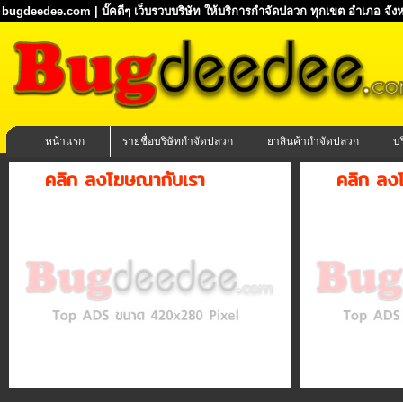
bugdeedee.com | บั๊คดีๆ เว็บรวบบริษัท ให้บริการกำจัดปลวก ทุกเขต อำเภอ จังห
หน้าแรก
รายชื่อบริษัทกำจัดปลวก
ยาสินค้ากำจัดปลวก
บ
คลิก ลงโฆษณากับเรา
คลิก ลง