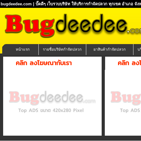
bugdeedee.com | บั๊คดีๆ เว็บรวบบริษัท ให้บริการกำจัดปลวก ทุกเขต อำเภอ จังห
หน้าแรก
รายชื่อบริษัทกำจัดปลวก
ยาสินค้ากำจัดปลวก
บ
คลิก ลงโฆษณากับเรา
คลิก ลง