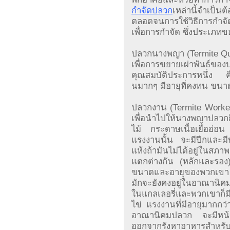
กำจัดปลวก
เหล่านี้จำเป็น
ตลอดจนการใช้วิธีการกำจั
เพื่อการกำจัด ซึ่งประเภท
ปลวกนางพญา (Termite Quee
เพื่อการขยายเผ่าพันธ
คุณสมบัติประการหนึ่ง 
นมากๆ มีอายุที่คงทน ขนา
ปลวกงาน (Termite Worker
เพื่อนำไปให้นางพญาปลวกกิ
ไม้ กระดาษเนื้อเยื่ออ่อ
แรงงานนั้น จะมีปีกและมี
แห้งถ้ามันไม่ได้อยู่ในสภ
แตกต่างกัน (หลักและรอ
ขนาดและอายุของพวกเขา แร
มักจะยังคงอยู่ในอาณานิค
ในแกลเลอรี่และพวกเขาก็
ไข่ แรงงานที่มีอายุมาก
อาณานิคมปลวก จะมีหน้า
ออกจากรังหาอาหารสำหรับอ