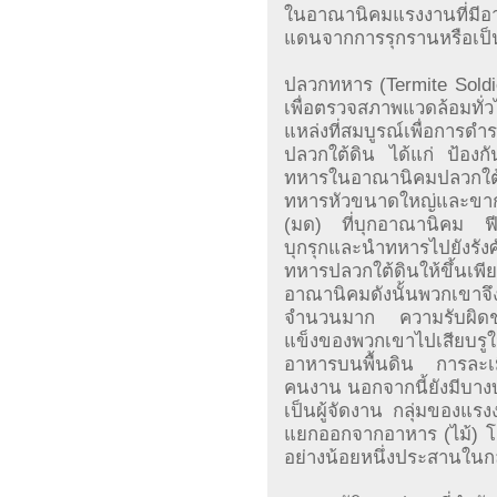
ในอาณานิคมแรงงานที่มีอา
แดนจากการรุกรานหรือเป
ปลวกทหาร (Termite Soldie
เพื่อตรวจสภาพแวดล้อมทั่ว
แหล่งที่สมบูรณ์เพื่อก
ปลวกใต้ดิน ได้แก่ ป้อง
ทหารในอาณานิคมปลวกใต้
ทหารหัวขนาดใหญ่และขากร
(มด) ที่บุกอาณานิคม ฟี
บุกรุกและนำทหารไปยังรั
ทหารปลวกใต้ดินให้ขึ้นเ
อาณานิคมดังนั้นพวกเขาจึ
จำนวนมาก ความรับผิดชอ
แข็งของพวกเขาไปเสียบรูใ
อาหารบนพื้นดิน การละเมิ
คนงาน นอกจากนี้ยังมีบางบท
เป็นผู้จัดงาน กลุ่มของ
แยกออกจากอาหาร (ไม้) โดย
อย่างน้อยหนึ่งประสานในกล