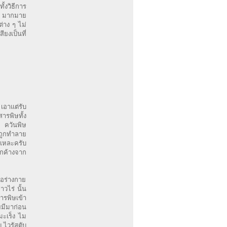
้งวิธีการ
ๆ มากมาย
่าง ๆ ไม่
ยงเป็นที่
 เอาแต่รับ
ารพิษทั้ง
น ควันพิษ
่ถูกทำลาย
่แหละครับ
ตกค้างจาก
่อร่างกาย
วไร่ นั้น
ารพิษเข้า
ยมีมาก่อน
มะเร็ง ไม
 ไวรัสตับ