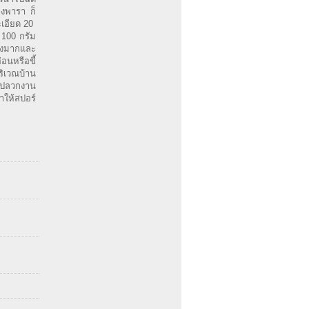
งพารา ก็
อียด 20 
 100 กรัม
่างมากและ
อนหรือขี้
ริเวณบ้าน
่อปลวกงาน
ำให้สปอร์