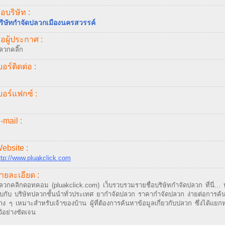
ื่อบริษัท :
ริษัทกำจัดปลวกเมืองนครสวรรค์
ื่อผู้ประกาศ :
ลวกคลิ๊ก
บอร์ติดต่อ :
บอร์แฟกซ์ :
-mail :
ebsite :
ttp://www.pluakclick.com
ายละเอียด :
ลวกคลิกดอทคอม (pluakclick.com) เว็บรวบรวมรายชื่อบริษัทกำจัดปลวก ที่นี่... 
บกับ บริษัทปลวกชั้นนำทั่วประเทศ ยากำจัดปลวก ราคากำจัดปลวก ง่ายต่อการค้
่าง ๆ เหมาะสำหรับเจ้าของบ้าน ผู้ที่ต้องการค้นหาข้อมูลเกี่ยวกับปลวก ซึ่งได้แยก
ว้อย่างชัดเจน