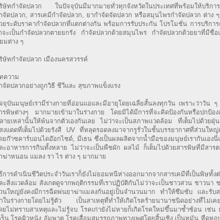
ริษัทกำจัดปลวก ในปัจจุบันมีมากมายทั่วทุกจังหวัดในประเทศที่พร้อมให้บริการทั
ำจัดปลวก, สารเคมีกำจัดปลวก, ยากำจัดจัดปลวก หรือสมุนไพรกำจัดปลวก ต่าง 
้วยระดับราคากำจัดปลวกที่แตกต่างกัน พร้อมการรับประกัน โปรโมชั่น การบริการต
่าจะเป็นกำจัดปลวกตายยกรัง กำจัดปลวกด้วยสมุนไพร กำจัดปลวกด้วยยาที่มีชื่อเสี
ิยมต่าง ๆ
ริษัทกำจัดปลวก เมืองนครสวรรค์
ทความ
ำจัดปลวกอย่างถูกวิธี ชีวีและ สุขภาพแข็งแรง
ัจจุบันมนุษย์เรามีร่างกายที่อ่อนแอและมีอายุโดยเฉลี่ยสั้นลงทุกวัน เพราะว่าวัน ๆ
ารพิษต่างๆ มากมายเข้ามาในร่างกาย โดยมิได้มีการที่จะคิดป้องกันหรือปกป้องส
ลายเหล่านั้นให้พ้นจากตัวเองกันเลย ไม่ว่าจะเป็นสภาพแวดล้อม ที่เต็มไปด้วยฝุ่
สงแดดที่เต็มไปด้วยรังสี UV ที่หลุดรอดลงมาจากรูรั่วในชั้นบรรยากาศที่ส่วนใหญ
ดยก๊าซคาร์บอนไดอ๊อกไซด์, มีเธน ซึ่งเป็นผลผลิตจากน้ำมือของมนุษย์เรากันเองนี
ละอาหารการกินทั้งหลาย ไม่ว่าจะเป็นพืชผัก ผลไม้ ก็เต็มไปด้วยสารพิษที่มีสาร
าฆ่าหนอน แมลง รา ไร ต่าง ๆ มากมาย
ิธีการดำเนินชีวิตประจำวันเราก็ยังไม่ยอมหนีห่างออกมากจากสารเคมีที่เป็นพิษทั้งต
ละสิ่งแวดล้อม สังเกตดูจากพฤติกรรมที่เราปฏิบัติกันไม่ว่าจะเป็นชาวสวน ชาวนา ชา
่วนใหญ่ยังคงมีการฉีดพ่นยาฆ่าแมลงกันอยู่เป็นจำนวนมาก ทำให้ซึมซับ และรับส
าในร่างกายโดยไม่รู้ตัว เป็นสาเหตุที่ทำให้เกิดโรคร้ายนานาชนิดอย่างที่ไม่เค
ดยไม่ทราบสาเหตุและไม่รู้จบ โรคเก่ายังไม่หายก็เกิดโรคใหม่ขึ้นมาซ้ำซ้อน เช่น 
กร็น โรคผิวหนัง อัมพาต โรคเสื่อมสมรรถภาพทางเพศโดยสิ้นเชิง เป็นหมัน หืดหอบ