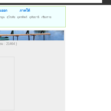
นออก
ภาคใต้
ำพูน
สุโขทัย
อุตรดิตถ์
อุทัยธานี
เชียงราย
าชม : 21464 }