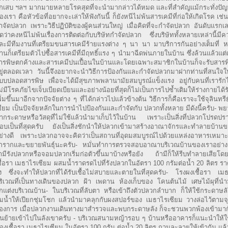
ักเสบ ฯลฯ มากมายหลายโรคสุดที่จะนำมากล่าวได้หมด และที่สำคัญแม้กระทั่งปัญ
องเรา คือหัวข้อที่อยากจะเล่าให้ฟังกันนี้ ก็ยังหนีไม่พ้นสารเคมีที่ก่อให้เกิดโรค เช่น
ำจัดปลวก เพราะวิธีปฏิบัติของผู้คนส่วนใหญ่ เมื่อคิดที่จะกำจัดปลวก อันดับแรกเ
ิดว่าคงหนีไม่พ้นเรื่องการติดต่อกับบริษัทกำจัดปลวก ซึ่งบริษัททั้งหลายเหล่านี้มี
ละมีทีมงานที่เตรียมขนสารเคมีร้ายแรงต่าง ๆ นา นา มาบริการกันอย่างเต็มที่ ห
่านก็เตรียมตัวไปซื้อสารเคมีที่มีฤทธิ์แรง ๆ นำมาฉีดพ่นภายในบ้าน ซึ่งล้วนแล้วแต่
ารพิษตกค้างและสารเคมีปนเปื้อนในบ้านและโดยเฉพาะสมาชิกในบ้านก็จะรับสารพิษ
ยู่ตลอดเวลา วันนี้จึงอยากจะนำวิธีการป้องกันและกำจัดปลวกมาฝากท่านที่สนใ
บบปลอดสารพิษ เพื่อจะได้มีสุขภาพพลานามัยสมบูรณ์แข็งแรง อยู่กับคนที่เราร
ม่มีโรคภัยไขเจ็บเบียดเบียนและอย่างน้อยที่สุดก็ไม่เป็นการไปซ้ำเติมให้ร่างกายได้
พิ่มขึ้นมาอีกจากปัจจัยต่าง ๆ ที่ได้กล่าวไปแล้วข้างต้น วิธีการก็คือเราจะใช้จุลินทรี
ซียม เป็นปัจจัยหลักในการนำไปป้องกันและกำจัดกับ ปลวกทั้งหลาย มีดังนี้ครับ- พ
ำกระดาษหรือวัสดุที่ไม่ใช้แล้วนำมาเก็บไว้ในบ้าน เพราะเป็นสิ่งที่ปลวกโปรดปร
อบเป็นที่สุดครับ ยังเป็นสิ่งชักนำให้ปลวกเข้ามาสร้างอาณาจักรและทำลายบ้านข
ย่างดี เพราะปลวกอาจจะคิดว่าเป็นสถานที่อุดมสมบูรณ์ไปด้วยแหล่งอาหารเหมาะแ
กรากและขยายพันธุ์นะครับ- หมั่นทำการตรวจสอบอาณาบริเวณบ้านของเราอย่าง
่ามีรังปลวกหรือจอมปลวกเริ่มก่อตัวขึ้นมาบ้างหรือยัง ถ้ามีก็ให้รีบทำลายเสียโด
ชื้อรา เมธาไรเซียม ผสมน้ำราดรดไปที่รังปลวกในอัตรา 100 กรัมต่อน้ำ 20 ลิตร ราด
ัง ซึ่งจะทำให้ปลวกที่ได้รับเชื้อไม่สบายและตายในที่สุดครับ- โรงผงเชื้อรา เมธ
ริเวณที่เป็นทางเดินของปลวก ฝ้า เพดาน ห้องเก็บของ โคนต้นไม้ เศษไม้ผุที่น
กแต่งบริเวณบ้าน- ในบริเวณที่ลับตา หรือเข้าถึงตัวปลวกลำบาก ก็ให้ใช้กระดาษลั
ุ่มน้ำให้เปียกชุ่มโชก แล้วนำมาคลุกกับผงสปอร์ของ เมธาไรเซียม วางล่อไว้ตามจุด
้องการ เมื่อปลวกงานเดินทางมาสำรวจและพบกระดาษลัง ก็จะชวนพวกพ้องเข้ามาก
นย้ายเข้าไปในลังเขาครับ - บริเวณสนามหญ้ารอบ ๆ บ้านหรืออาคารก็แนะนำให้ใ
องเชื้อรา เมธาไรเซียม ในอัตรา 100 กรัม ต่อน้ำ 20 ลิตร กวนละลายให้เข้ากัน แล