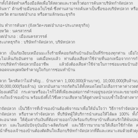
ีกทั้งได้จัดทำเครื่องมือลัดเพื่อให้สดวดและรวดเร็วต่อการค้นหาบริษัทกำจัดปล
ค้นหา" ด้านซ้ายมือของเว็บไซด์ ซึ่งท่านสามารถค้นหาเป็นชื่อของบริษัทปลวก หรื
ังหวัด ตามเขต/อำเภอ หรือตามลักษณะธุรกิจ
ช่น ทำการค้นหา (จังหวัด+เขต/อำเภอ+ประเภทธุรกิจ)
ังหวัด : นครสวรรค์
ขต/อำเภอ : เมืองนครสวรรค์
ระเภทธุรกิจ : บริษัทกำจัดปลวก, บริษัทปลวก
ลวก เป็นภัยเงียบเหมือนมะเร็งร้ายที่คอยกัดกินบ้านอันเป็นที่รักของทุกท่าน เมื่อ
ะไม่เห็นภัยอันตราย แต่เมื่อพบแล้ว ท่านต้่องเสียค่าใช้จ่ายที่นอกเหนือจากการ
ากบริษัทกำจัดปลวกมืออาชีพ แล้วยังต้องเสียค่าใช้จ่ายในการซ่อมแซมบ้านอันเ
ลอดจนหงุดหงิดรำคาญใจกับการซ่อมทำบ้าน
ลวก ใครคิดว่าไม่สำคัญ... บ้านราคา 1,000,000(ล้านบาท), 10,000,000(สิบล้าน
00,000,000(ร้อยล้าน) ปลวกมันสามารถกัดกินได้ทั้งหมดโดยไม่เลือกราคาค่างวด
พียงแต่มีไม้ กระดาษหรืออะไรก็ได้ที่เพียงพอต่อการดำรงอยู่ของปลวกและขยายพั
กรงใจเจ้าของบ้าน พร้อมยังทิ้งไว้ซึ่งความเสียหายให้ดูต่างหน้าแบบช้ำใจอีกต่างหา
ำจัดปลวก เป็นวิธีการที่เจ้าของบ้านต้องพิจารณาเพื่อให้มั่นใจว่า วิธีการกำจัดปล
ำจัดปลวก หรือราคากำจัดปลวก ที่บริษัทผู้ให้บริการนำเสนอให้ได้ผล 100% ทั้งใ
ละอนาคต ให้คุ้มค่ากับเงินที่ต้องจ่ายออกไปพร้อมกับรักษาบ้านที่แสนรักให้พ้นป
ลวก และในสมัยปัจจุบันมียา-ผลิตภัณฑ์ และวิธีการมากมายให้เลือกใช้กำจัด ค
น้าที่ของเจ้าของบ้านต้องตัดสินใจเลือกบริษัทกำจัดปลวกที่ดีและเหมาะสมด้วยตัวค