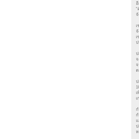
อ
"
จ
เ
จ
เ
ป
ป
จ
จ
ต
ป
1
เ
เ
ก
ก
แ
ป
ห