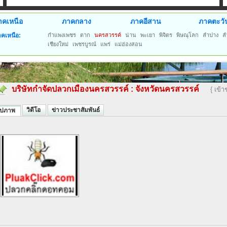
าคเหนือ
ภาคกลาง
ภาคอีสาน
ภาคตะวั
คเหนือ:
กำแพงเพชร
ตาก
นครสวรรค์
น่าน
พะเยา
พิจิตร
พิษณุโลก
ลำปาง
ล
เชียงใหม่
เพชรบูรณ์
แพร่
แม่ฮ่องสอน
บริษัทกำจัดปลวกเมืองนครสวรรค์
:
จังหวัดนครสวรรค์
{ เข้
วิดีโอ
ข่าวประชาสัมพันธ์
ูปภาพ