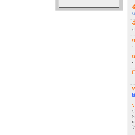
ช
บ
ช
ป
เ
-
เ
-
E
-
W
h
ร
ป
พ
ต
ไ