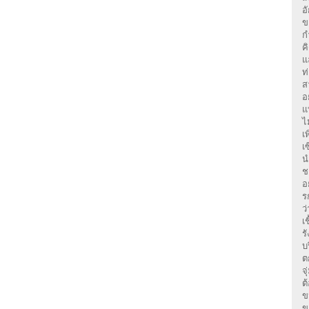
อ
ข
ก
ค
แ
ท
ส
อ
แ
ไ
เ
เ
น
ช
อ
ร
ว
เ
ร
บ
ต
จ
ต
ข
ข