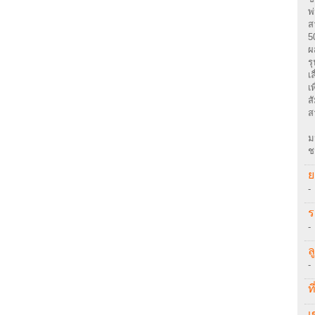
พ
ส
5
ผ
ร
เ
เ
ส
ส
ม
ช
ย
-
ร
-
ล
-
ที
เ