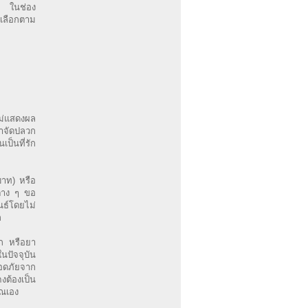
วก ในช่อง
อเลือกตาม
ไม่แสดงผล
กำจัดปลวก
ป็นที่รัก
บาท) หรือ
ต่าง ๆ ขอ
นธ์โดยไม่
ก
วก หรือยา
นปัจจุบัน
ลอดภัยจาก
งต้องเป็น
ุณเอง