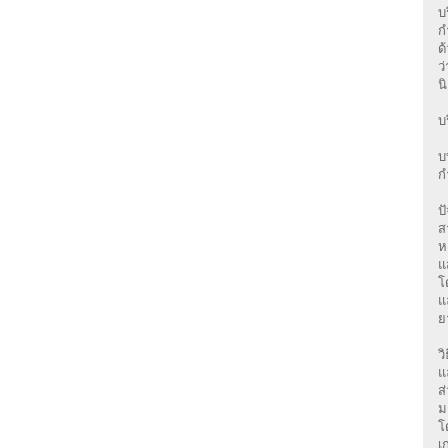
บ
ก
ด
ว
น
บ
บ
ก
ป
ส
ห
แ
โ
แ
ย
ว
แ
ส
ม
โ
เ