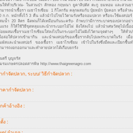
่นให้ทั่วบริเวณ- ในสวนป่า สักทอง กฤษณา ยูคาลิปตัส ตะกู ยมหอม และสวนยา
ามารถนำเชื้อรา เมธาไรเซียม  1 กิโลกรัม คลุกผสมกับ ปุ๋ยหมัก ปุ๋ยคอก หรือลำละเ
0 ก.ก. หมักทิ้งไว้ 3 คืน แล้วนำไปโรยไว้ตามรังหรือจอมปลวก หรือจะใช้ผงสปอร์
สมน้ำ 20 ลิตร ฉีดพ่นก็ได้เหมือนกันนะครับ- ถ้าพบว่ามีการระบาดของปลวกอย
ุนแรง ก็ให้ใช้วิธีขุดหลุมและนำกระบอกไม้ไผ่ ฝังใส่ลงไป แล้วนำเศษวัสดุไม้เนื้ออ่
ลื่อยผสมเชื้อราเมธาไรเซียมใส่ลงไปในกระบอกไม้ไผ่ฝังไว้ตามจุดต่างๆ ให้ทั่วบ
พื่อล่อให้ปลวกเข้ามากิน และนำผงสปอร์ของเชื้อรากลับไปแพร่ระบาดในรัง เมื
ัมผัสและนำผงสปอร์ ของเชื้อรา เมธาไรเซียม เข้าไปในรังซึ่งมืดและเปียกชื้นท
ามารถงอกออกมาและทำลายปลวกได้เกือบยกรัง
นตรี บุญจรัส
มรมเกษตรปลอดสารพิษ http://www.thaigreenagro.com
ากำจัดปลวก, ระบบ/ วิธีกำจัดปลวก :
าคากำจัดปลวก :
ูกค้าอ้างอิง :
่ตั้ง :
ขต/ อำเภอ :