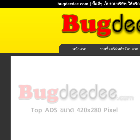
bugdeedee.com | บั๊คดีๆ เว็บรวบบริษัท ให้บร
หน้าแรก
รายชื่อบริษัทกำจัดปลวก