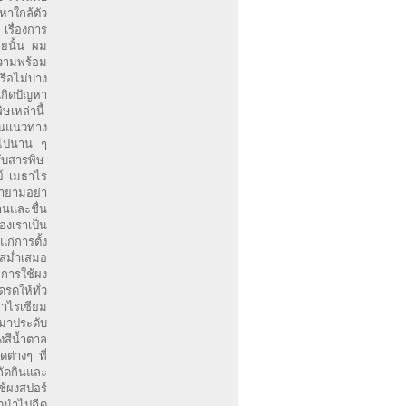
หาใกล้ตัว
 เรื่องการ
ลยนั้น ผม
ความพร้อม
รือไม่บาง
เกิดปัญหา
เหล่านี้
จในแนวทาง
ักไปนาน ๆ
รับสารพิษ
ย์ เมธาไร
ยายามอย่า
านและชื่น
องเราเป็น
ก่การตั้ง
สม่ำเสมอ
ยการใช้ผง
รดให้ทั่ว
าไรเซียม
ำมาประดับ
งสีน้ำตาล
ต่างๆ ที่
ัดกินและ
ช้ผงสปอร์
้วนำไปฉีด