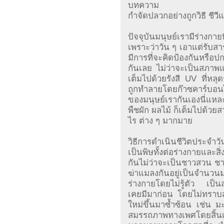
บทความ
กำจัดปลวกอย่างถูกวิธี ชีว
ปัจจุบันมนุษย์เรามีร่างกาย
เพราะว่าวัน ๆ เอาแต่รับส
มีการที่จะคิดป้องกันหรือป
กันเลย ไม่ว่าจะเป็นสภาพแ
เต็มไปด้วยรังสี UV ที่หลุ
ถูกทำลายโดยก๊าซคาร์บอนไ
ของมนุษย์เรากันเองนี่แหล
พืชผัก ผลไม้ ก็เต็มไปด้ว
ไร ต่าง ๆ มากมาย
วิธีการดำเนินชีวิตประจำวั
เป็นพิษทั้งต่อร่างกายและส
กันไม่ว่าจะเป็นชาวสวน ชา
ฆ่าแมลงกันอยู่เป็นจำนว
ร่างกายโดยไม่รู้ตัว เป็นส
เคยมีมาก่อน โดยไม่ทราบสา
ใหม่ขึ้นมาซ้ำซ้อน เช่น ม
สมรรถภาพทางเพศโดยสิ้นเ