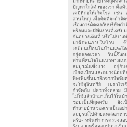
มากมายหลายโรคสุดที่จะ
ปัญหาใกล้ตัวของเรา คือหัวข
เคมีที่ก่อให้เกิดโรค เช่น
ส่วนใหญ่ เมื่อคิดที่จะกำจ
เรื่องการติดต่อกับบริษัท
พร้อมและมีทีมงานที่เตรี
กันอย่างเต็มที่ หรือไม่บางท
มาฉีดพ่นภายในบ้าน ซึ่ง
เคมีปนเปื้อนในบ้านและโด
อยู่ตลอดเวลา วันนี้จึง
ท่านที่สนใจในแนวทางแบบ
สมบูรณ์แข็งแรง อยู่กั
เบียดเบียนและอย่างน้อยที่ส
พิษเพิ่มขึ้นมาอีกจากปัจจัยต
จะใช้จุลินทรีย์ เมธาไร
กำจัดกับ ปลวกทั้งหลาย มี
ไม่ใช้แล้วนำมาเก็บไว้ใน
ชอบเป็นที่สุดครับ ยังเป
ทำลายบ้านของเราเป็นอย่า
สมบูรณ์ไปด้วยแหล่งอาหาร
ครับ- หมั่นทำการตรวจสอ
รังปลวกหรือจอมปลวกเริ่มก่