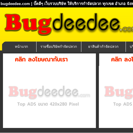
bugdeedee.com | บั๊คดีๆ เว็บรวบบริษัท ให้บริการกำจัดปลวก ทุกเขต อำเภอ จังห
หน้าแรก
รายชื่อบริษัทกำจัดปลวก
ยาสินค้ากำจัดปลวก
บ
คลิก ลงโฆษณากับเรา
คลิก ลง