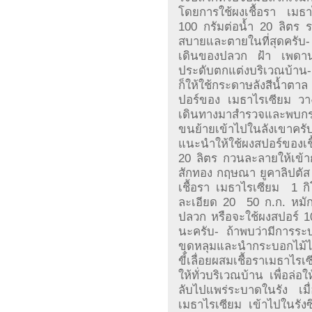
โดยการใช้ผงเชื้อรา เมธ
100 กรัมต่อน้ำ 20 ลิตร ราด
สบายและตายในที่สุดครับ- โ
เดินของปลวก ฝ้า เพดาน 
ประดับตกแต่งบริเวณบ้าน- 
ก็ให้ใช้กระดาษลังสีน้ำตาล
ปอร์ของ เมธาไรเซียม วา
เดินทางมาสำรวจและพบกร
ขนย้ายเข้าไปในลังเขาครั
แนะนำให้ใช้ผงสปอร์ของเชื
20 ลิตร กวนละลายให้เข้าก
สักทอง กฤษณา ยูคาลิปตั
เชื้อรา เมธาไรเซียม  1 
ละเอียด 20  50 ก.ก. หมั
ปลวก หรือจะใช้ผงสปอร์ 10
นะครับ- ถ้าพบว่ามีการระ
ขุดหลุมและนำกระบอกไม้ไผ่
ขี้เลื่อยผสมเชื้อราเมธาไร
ให้ทั่วบริเวณบ้าน เพื่อล
ลับไปแพร่ระบาดในรัง เม
เมธาไรเซียม เข้าไปในรังซ